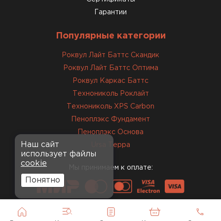
Михайлов
Гарантии
Андрей
21.10.2024
Популярные категории
Искал определённый
Роквул Лайт Баттс Скандик
утеплитель для гаража, чтобы
обеспечить и теплоизоляцию, и
Роквул Лайт Баттс Оптима
шумоизоляцию. Оперативно
Роквул Каркас Баттс
проконсультировали, спасибо
Технониколь Роклайт
менеджерам. Остановил свой
Технониколь XPS Carbon
выбор на утеплителе Роквул.
Пеноплэкс Фундамент
Этот материал был в наличии
Пеноплэкс Основа
на разных складах, и доставку
Наш сайт
Ursa Терра
сделали уже на второй день.
использует файлы
cookie
Мы принимаем к оплате:
Киреев
Понятно
Иван
25.07.2024
Компания порадовала точной