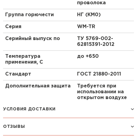
проволока
Группа горючести
НГ (КМ0)
Утеплитель Isoroc
Серия
WM-TR
ПЕРЕЙТИ
Серийный выпуск по
ТУ 5769-002-
62815391-2012
Утеплитель Isover
Температура
до +650
применения, С
ПЕРЕЙТИ
Стандарт
ГОСТ 21880-2011
Утеплитель Paroc
Дополнительная защита
Требуется при
использовании на
открытом воздухе
ПЕРЕЙТИ
УСЛОВИЯ ДОСТАВКИ
Теплопроводность
0,034 - 0,234
Утеплитель Penoplex
Применение
Для труб
ОТЗЫВЫ
Способ доставки
Стоимость доставки
ПЕРЕЙТИ
Назначение
Для теплоизоляции