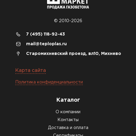
рассказали, что именно нужно
для бани, без лишних
навязываний!
© 2010-2026
Богомолов
7 (495) 118-92-43
Макар
mail@teploplas.ru
27.05.2024
Старомихневский проезд, вл10, Михнево
Недавно купил утеплитель
Инсулейшн для потолка в
Карта сайта
сарае. Материал плотный,
лёгкий, укладывать просто,
Политика конфиденциальности
крошится минимально.
Доставили быстро,
Каталог
консультанты помогли с
выбором и всё подробно
О компании
объяснили. С монтажом
Контакты
справился сам!
Доставка и оплата
Сертификаты