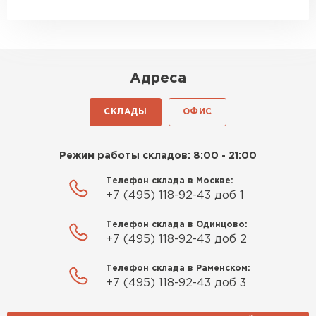
и строители сразу начали
работать.
Утеплитель Izolife
Новиков
ПЕРЕЙТИ
Артём
Адреса
27.12.2024
Приобрёл утеплитель Isover
СКЛАДЫ
ОФИС
ВСЕ ПРОИЗВОДИТЕЛИ
для утепления дачного домика.
Понравилось, что он мягкий, не
Режим работы складов: 8:00 - 21:00
крошится и легко
укладывается хоть я и не
Телефон склада в Москве:
+7 (495) 118-92-43 доб 1
профессионал, но справился
быстро. Ребята из компании
Телефон склада в Одинцово:
порадовали, всё организовали
+7 (495) 118-92-43 доб 2
оперативно, доставили
вовремя, ничего не перепутали.
Телефон склада в Раменском:
Теперь подумываю утеплить и
+7 (495) 118-92-43 доб 3
сарай с таким подходом