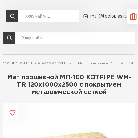
mail@teploplas.ru
Доставка и оплата
Акции
О компании
Контакты
Утеплитель Технониколь
Перейти в каталог
т прошивной МП-100 Xotpipe WM-TR
Мат прошивной МП-100 XOTPI
Утеплитель Ветонит
Утеплитель Rockwool
Мат прошивной МП-100 XOTPIPE WM-
TR 120х1000х2500 с покрытием
ПЕРЕЙТИ
металлической сеткой
Утеплитель Knauf
Утеплитель Profiplex
Утеплитель Пеноплекс
ПЕРЕЙТИ