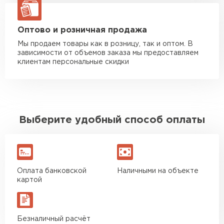
Иван
Гипсокартон
Верещагин
20.06.2024
ЗАКАЗАТЬ С ДОСТАВКОЙ
Оптово и розничная продажа
ПЕРЕЙТИ
Мы продаем товары как в розницу, так и оптом. В
Делал тёплый пол, мне
зависимости от объемов заказа мы предоставляем
порекомендовали посмотреть
клиентам персональные скидки
в розничных магазинах.
Утеплитель Неман
Посчитал по ценам и
получилось, что пол слишком
ПЕРЕЙТИ
дорогой и слишком тёплый.
Выберите удобный способ оплаты
Решил проверить в интернете
и наткнулся на эту компанию.
Сэндвич-панели
Спросил, есть ли у них
ПЕРЕЙТИ
Пеноплекс. Ребята сказали, что
материал есть в наличии, а
Оплата банковской
Наличными на объекте
цена была почти в полтора
картой
раза ниже, чем в обычных
Утеплитель Baswool
магазинах. Сделал заказ,
привезли на следующий день,
Безналичный расчёт
ПЕРЕЙТИ