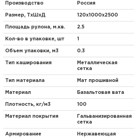
Производство
Россия
Утеплитель Тимплэкс
Максимальная температура применения 650 °C
ПЕРЕЙТИ
Размер, ТхШхД
120х1000х2500
Преимущества:
Утеплитель Теплекс
Площадь рулона, м.кв.
Высокое качество.
2.5
Не рвуться при монтаже.
ПЕРЕЙТИ
Кол-во в упаковке, шт
1
Рекомендации при использовании на открытом
Объем упаковки, м3
0.3
воздухе:
Утеплитель Изомин
Тип каширования
Металлическая
Чтобы продлить срок службы матов в 1,5 раза
сетка
требуется установка каркасных колец между
ПЕРЕЙТИ
матами.
Тип материала
Мат прошивной
Рулонная кровля Брит
Материал
Базальтовая вата
ПЕРЕЙТИ
Плотность, кг/м3
100
Материал покрытия
Гальванизированная
сетка
Утеплитель Knauf
Армирование
Нержавеющая
ПЕРЕЙТИ