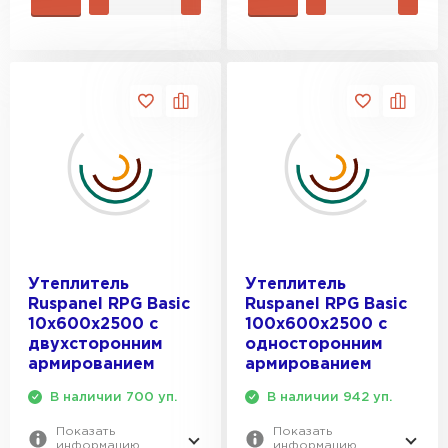
Утеплитель Rockwool
ПЕРЕЙТИ
Утеплитель Технониколь
ПЕРЕЙТИ
Утеплитель Ursa
Утеплитель
Утеплитель
ПЕРЕЙТИ
Ruspanel RPG Basic
Ruspanel RPG Basic
10х600х2500 с
100х600х2500 с
двухсторонним
односторонним
Утеплитель Юматекс Термо
армированием
армированием
В наличии 700 уп.
В наличии 942 уп.
ПЕРЕЙТИ
Показать
Показать
информацию
информацию