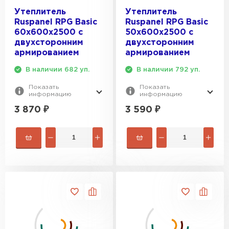
Утеплитель Эковер
Утеплитель
Утеплитель
Утеплитель Термит
Ruspanel RPG Basic
Ruspanel RPG Basic
ПЕРЕЙТИ
60х600х2500 с
50х600х2500 с
двухсторонним
двухсторонним
армированием
армированием
Утеплитель Isotec
Утеплитель Тимплэкс
В наличии 682 уп.
В наличии 792 уп.
ПЕРЕЙТИ
Показать
Показать
Утеплитель Ruspanel
информацию
информацию
3 870
₽
3 590
₽
Утеплитель Изовол
Утеплитель Брит
ПЕРЕЙТИ
Утеплитель Basfiber
Утеплитель Basfiber
ПЕРЕЙТИ
Утеплитель Xotpipe
Утеплитель Термит