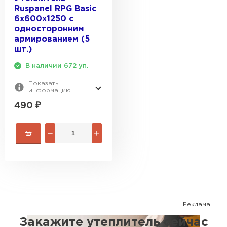
Ruspanel RPG Basic
6х600х1250 с
односторонним
армированием (5
шт.)
В наличии 672 уп.
Показать
информацию
490
₽
Реклама
Закажите утеплитель сейчас