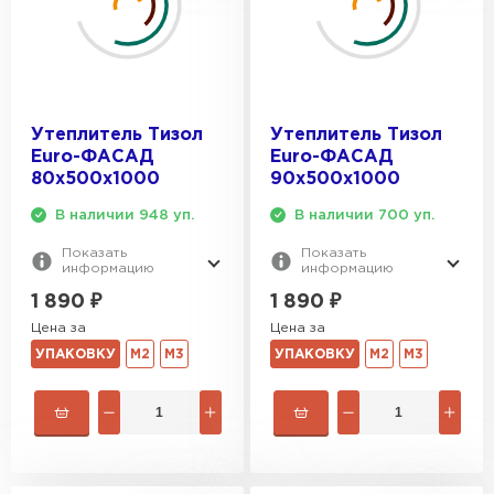
Утеплитель Термит
Утеплитель Тимплэкс
ПЕРЕЙТИ
Утеплитель Теплекс
Утеплитель Тизол
Утеплитель Тизол
Euro-ФАСАД
Euro-ФАСАД
ПЕРЕЙТИ
80х500х1000
90х500х1000
В наличии 948 уп.
В наличии 700 уп.
Утеплитель Изомин
Показать
Показать
информацию
информацию
ПЕРЕЙТИ
1 890
₽
1 890
₽
Цена за
Цена за
Рулонная кровля Брит
УПАКОВКУ
М2
М3
УПАКОВКУ
М2
М3
ПЕРЕЙТИ