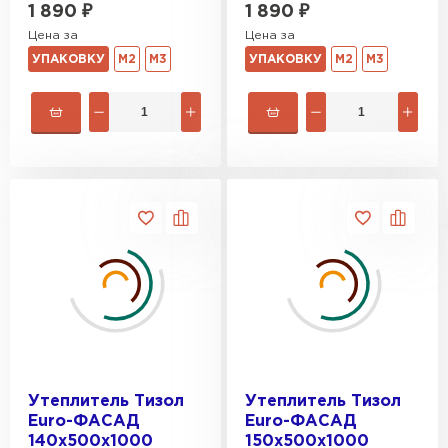
1 890
₽
1 890
₽
Цена за
Цена за
УПАКОВКУ
М2
М3
УПАКОВКУ
М2
М3
Гипсокартон
ПЕРЕЙТИ
Утеплитель Неман
ПЕРЕЙТИ
Сэндвич-панели
ПЕРЕЙТИ
Утеплитель Тизол
Утеплитель Тизол
Euro-ФАСАД
Euro-ФАСАД
Утеплитель Baswool
140х500х1000
150х500х1000