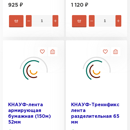
Гипсокартон
925
₽
1 120
₽
ПЕРЕЙТИ
Утеплитель Неман
ПЕРЕЙТИ
Сэндвич-панели
ПЕРЕЙТИ
КНАУФ-лента
КНАУФ-Треннфикс
армирующая
лента
Утеплитель Baswool
бумажная (150м)
разделительная 65
52мм
мм
ПЕРЕЙТИ