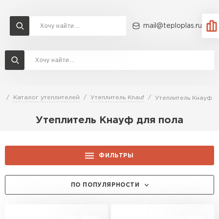
mail@teploplas.ru
Доставка и оплата
Акции
О компании
Контакты
Утеплитель Технониколь
Перейти в каталог
я
Каталог утеплителей
Утеплитель Knauf
Утеплитель Кнауф д
Утеплитель Ветонит
Утеплитель Кнауф для пола
Утеплитель Rockwool
ПЕРЕЙТИ
Утеплитель Knauf
ФИЛЬТРЫ
Утеплитель Profiplex
ЦЕНА, РУБ.:
ПО ПОПУЛЯРНОСТИ
Утеплитель Пеноплекс
ПЕРЕЙТИ
КОЛЛЕКЦИЯ: