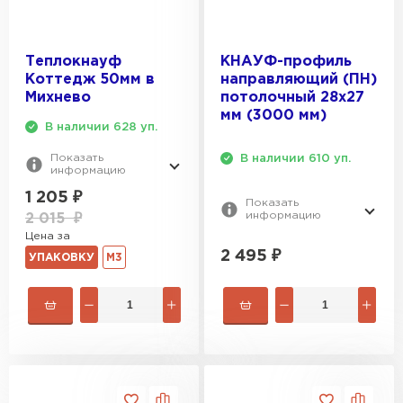
Утеплитель Эковер
Утеплитель Термит
ПЕРЕЙТИ
Теплокнауф
КНАУФ-профиль
Коттедж 50мм в
направляющий (ПН)
Михнево
потолочный 28x27
Утеплитель Isotec
Утеплитель Тимплэкс
мм (3000 мм)
В наличии 628 уп.
ПЕРЕЙТИ
Показать
В наличии 610 уп.
Утеплитель Ruspanel
информацию
Утеплитель Изовол
1 205
₽
Показать
информацию
2 015
₽
Утеплитель Брит
ПЕРЕЙТИ
Цена за
2 495
₽
УПАКОВКУ
М3
Утеплитель Basfiber
Утеплитель Basfiber
ПЕРЕЙТИ
Утеплитель Xotpipe
Утеплитель Термит