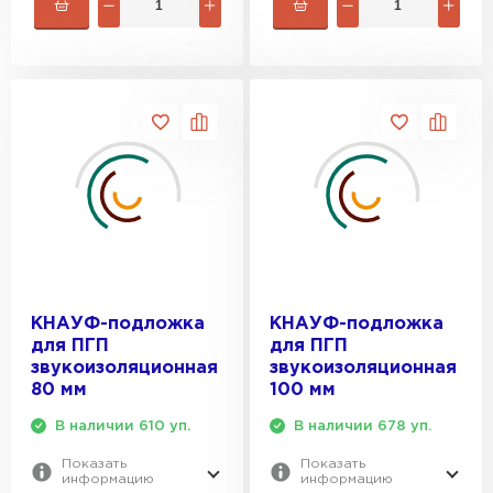
Утеплитель Rockwool
ПЕРЕЙТИ
Утеплитель Технониколь
ПЕРЕЙТИ
Утеплитель Ursa
КНАУФ-подложка
КНАУФ-подложка
ПЕРЕЙТИ
для ПГП
для ПГП
звукоизоляционная
звукоизоляционная
80 мм
100 мм
Утеплитель Юматекс Термо
В наличии 610 уп.
В наличии 678 уп.
ПЕРЕЙТИ
Показать
Показать
информацию
информацию