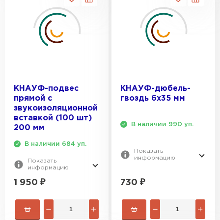
Утеплитель Тимплэкс
ПЕРЕЙТИ
Утеплитель Теплекс
ПЕРЕЙТИ
КНАУФ-подвес
КНАУФ-дюбель-
Утеплитель Изомин
прямой с
гвоздь 6x35 мм
звукоизоляционной
ПЕРЕЙТИ
вставкой (100 шт)
В наличии 990 уп.
200 мм
В наличии 684 уп.
Рулонная кровля Брит
Показать
информацию
Показать
информацию
ПЕРЕЙТИ
1 950
₽
730
₽
Утеплитель Knauf