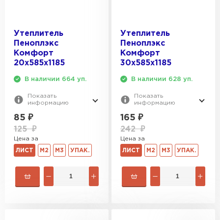
Утеплитель Эковер
Утеплитель Термит
ПЕРЕЙТИ
Утеплитель
Утеплитель
Пеноплэкс
Пеноплэкс
Комфорт
Комфорт
Утеплитель Isotec
Утеплитель Тимплэкс
20х585х1185
30х585х1185
В наличии 664 уп.
В наличии 628 уп.
ПЕРЕЙТИ
Утеплитель Ruspanel
Показать
Показать
информацию
информацию
Утеплитель Изовол
85
₽
165
₽
Утеплитель Брит
125
₽
242
₽
ПЕРЕЙТИ
Цена за
Цена за
ЛИСТ
М2
М3
УПАК.
ЛИСТ
М2
М3
УПАК.
Утеплитель Basfiber
Утеплитель Basfiber
ПЕРЕЙТИ
Утеплитель Xotpipe
Утеплитель Термит