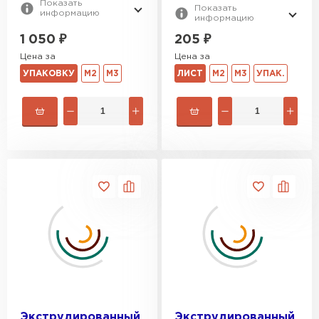
Показать
Показать
информацию
информацию
1 050
₽
205
₽
Утеплитель Rockwool
Цена за
Цена за
ПЕРЕЙТИ
УПАКОВКУ
М2
М3
ЛИСТ
М2
М3
УПАК.
Утеплитель Технониколь
ПЕРЕЙТИ
Утеплитель Ursa
ПЕРЕЙТИ
Утеплитель Юматекс Термо
ПЕРЕЙТИ
Экструдированный
Экструдированный