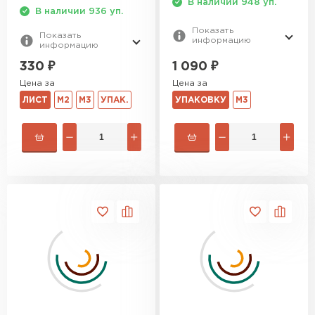
В наличии 948 уп.
В наличии 936 уп.
Показать
Показать
информацию
информацию
1 090
₽
330
₽
Цена за
Цена за
УПАКОВКУ
М3
ЛИСТ
М2
М3
УПАК.