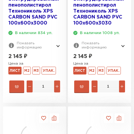
пенополистирол
пенополистирол
Гипсокартон
Технониколь XPS
Технониколь XPS
CARBON SAND PVC
CARBON SAND PVC
100х600х3000
100х600х3030
ПЕРЕЙТИ
В наличии 834 уп.
В наличии 1008 уп.
Показать
Показать
информацию
информацию
Утеплитель Неман
2 145
₽
2 145
₽
ПЕРЕЙТИ
Цена за
Цена за
ЛИСТ
М2
М3
УПАК.
ЛИСТ
М2
М3
УПАК.
Сэндвич-панели
ПЕРЕЙТИ
Утеплитель Baswool
ПЕРЕЙТИ