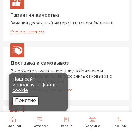
Гарантия качества
Заменим дефектный материал или вернём деньги
Условия возврата
Доставка и самовывоз
Вы можете заказать доставку по Михнево и
Московской области или оформить самовывоз с
Наш сайт
нашего склада в Михнево
использует файлы
Условия доставки и самовывоза
cookie
Понятно
Оптово и розничная продажа
Главная
Каталог
Заявка
Корзина
Звонок
Мы продаем товары как в розницу, так и оптом. В