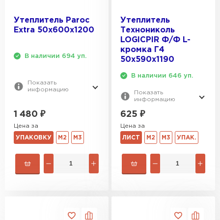
Утеплитель Paroc
Утеплитель
Extra 50х600х1200
Технониколь
LOGICPIR Ф/Ф L-
кромка Г4
В наличии 694 уп.
50х590х1190
В наличии 646 уп.
Показать
информацию
Показать
информацию
1 480
₽
625
₽
Цена за
Цена за
УПАКОВКУ
М2
М3
ЛИСТ
М2
М3
УПАК.