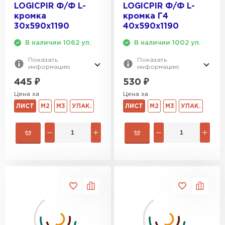
LOGICPIR Ф/Ф L-
LOGICPIR Ф/Ф L-
кромка
кромка Г4
30х590х1190
40х590х1190
В наличии 1062 уп.
В наличии 1002 уп.
Показать
Показать
информацию
информацию
445
₽
530
₽
Цена за
Цена за
ЛИСТ
М2
М3
УПАК.
ЛИСТ
М2
М3
УПАК.