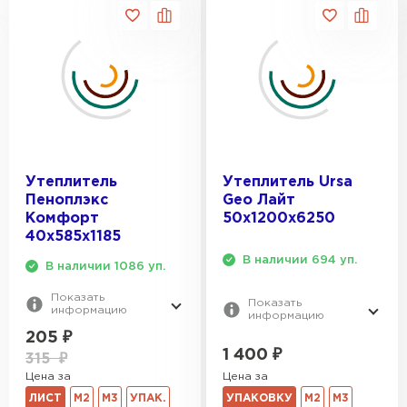
Утеплитель Тимплэкс
ПЕРЕЙТИ
Утеплитель Теплекс
ПЕРЕЙТИ
Утеплитель
Утеплитель Ursa
Утеплитель Изомин
Пеноплэкс
Geo Лайт
Комфорт
50х1200х6250
ПЕРЕЙТИ
40х585х1185
В наличии 694 уп.
В наличии 1086 уп.
Рулонная кровля Брит
Показать
Показать
информацию
информацию
ПЕРЕЙТИ
205
₽
1 400
₽
315
₽
Утеплитель Knauf
Цена за
Цена за
ЛИСТ
М2
М3
УПАК.
УПАКОВКУ
М2
М3