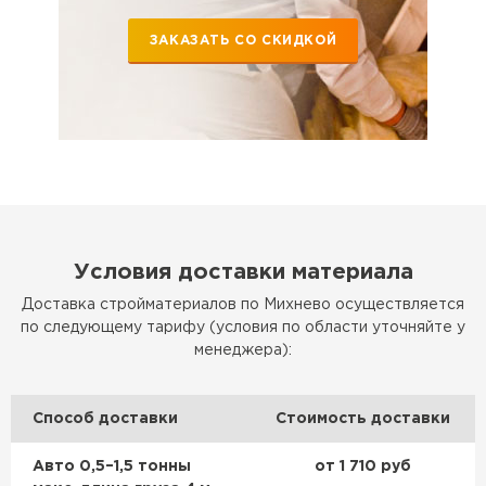
Утеплитель Эковер
Утеплитель Термит
ЗАКАЗАТЬ СО СКИДКОЙ
ПЕРЕЙТИ
Утеплитель Isotec
Утеплитель Тимплэкс
ПЕРЕЙТИ
Утеплитель Ruspanel
Утеплитель Изовол
Условия доставки материала
Утеплитель Брит
ПЕРЕЙТИ
Доставка стройматериалов по Михнево осуществляется
по следующему тарифу (условия по области уточняйте у
Утеплитель Basfiber
менеджера):
Утеплитель Basfiber
ПЕРЕЙТИ
Способ доставки
Стоимость доставки
Утеплитель Xotpipe
Утеплитель Термит
Авто 0,5–1,5 тонны
от 1 710 руб