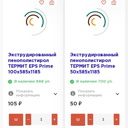
Утеплитель Isover
Утеплитель MasterPLEX
50x585x1185
100x585x1185
ПЕРЕЙТИ
Утеплитель Урса
Утеплитель Дирок
Утеплитель Isoroc
ПЕРЕЙТИ
Экструдированный
Экструдированный
пенополистирол
пенополистирол
Утеплитель Изовол
ТЕРМИТ EPS Prime
ТЕРМИТ EPS Prime
Утеплитель Белтеп
100х585х1185
50х585х1185
ПЕРЕЙТИ
В наличии 888 уп.
В наличии 700 уп.
Утеплитель Paroc
Показать
Показать
информацию
информацию
Утеплитель Тизол
105
₽
50
₽
Утеплитель Hotrock
ПЕРЕЙТИ
Утеплитель Изомин