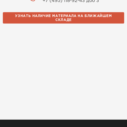
+7 (495) 118-92-43 доб 3
Утеплитель Izolife
УЗНАТЬ НАЛИЧИЕ МАТЕРИАЛА НА БЛИЖАЙШЕМ
СКЛАДЕ
ПЕРЕЙТИ
ВСЕ ПРОИЗВОДИТЕЛИ