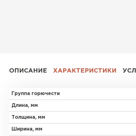
Утеплитель Эковер
Утеплитель Юматекс
ПЕРЕЙТИ
Утеплитель Теплекс
Утеплитель Изовол
ПЕРЕЙТИ
Утеплитель Эковер
ОПИСАНИЕ
ХАРАКТЕРИСТИКИ
УС
Утеплитель Дирок
Утеплитель Термит
Группа горючести
ПЕРЕЙТИ
Утеплитель Белтеп
Длина, мм
Толщина, мм
Утеплитель Изомин
Утеплитель Тизол
Ширина, мм