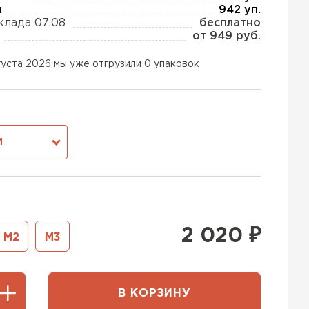
ы
942 уп.
клада 07.08
бесплатно
от 949 руб.
ь Тизол
густа 2026 мы уже отгрузили 0 упаковок
ТИ
ь Ruspanel
М
ТИ
ь Xotpipe
2 020
₽
М2
М3
ТИ
В КОРЗИНУ