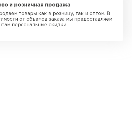
во и розничная продажа
тель Ursa
родаем товары как в розницу, так и оптом. В
симости от объемов заказа мы предоставляем
ЕЙТИ
нтам персональные скидки
он
ТИ
анели
ТИ
 Izolife