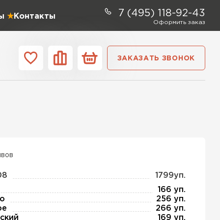
7 (495) 118-92-43
ы
Контакты
Оформить заказ
ЗАКАЗАТЬ ЗВОНОК
ании
Контакты
ель Profiplex
ЕЙТИ
ывов
08
1799уп.
ь Дирок
166 уп.
о
256 уп.
ое
266 уп.
ТИ
ский
169 уп.