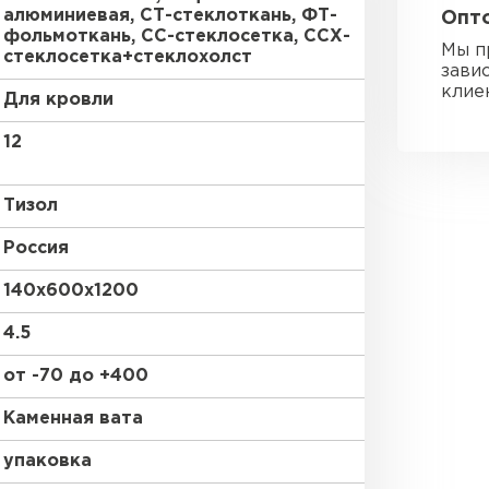
алюминиевая, СТ-стеклоткань, ФТ-
Опто
Утепли
фольмоткань, СС-стеклосетка, ССХ-
Мы п
стеклосетка+стеклохолст
зави
ПЕР
клие
Для кровли
12
Гипсокарт
Тизол
ПЕРЕЙ
Россия
140х600х1200
Сэндвич-п
4.5
от -70 до +400
ПЕРЕЙ
Каменная вата
упаковка
Утеплитель