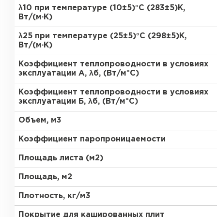
ПЕРЕЙТИ
λ10 при температуре (10±5)°С (283±5)К,
Вт/(м·К)
Утеплитель Термит
λ25 при температуре (25±5)°С (298±5)К,
Утеплитель Knauf
Вт/(м·К)
Утеплитель Isotec
Коэффициент теплопроводности в условиях
ПЕРЕЙТИ
эксплуатации А, λб, (Вт/м*С)
Утеплитель Ruspanel
Коэффициент теплопроводности в условиях
эксплуатации Б, λб, (Вт/м*С)
Утеплитель Isover
Объем, м3
Утеплитель Брит
ПЕРЕЙТИ
Коэффициент паропроницаемости
Утеплитель Basfiber
Площадь листа (м2)
Утеплитель Penoplex
Площадь, м2
Утеплитель Xotpipe
ПЕРЕЙТИ
Плотность, кг/м3
Покрытие для кашированных плит