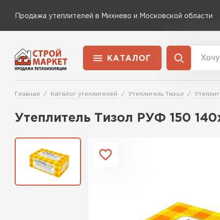
Продажа утеплителей в Михнево и Московской области
КАТАЛОГ
Доставка и оплата
Утеплитель Технониколь
Главная
Каталог утеплителей
Утеплитель Тизол
Утеплит
Перейти в каталог
Утеплитель Тизол РУФ 150 14
Утеплитель Rockwool
Утеплитель Ветонит
ПЕРЕЙТИ
Утеплитель Knauf
Утеплитель MasterPLEX
Утеплитель Пеноплекс
ПЕРЕЙТИ