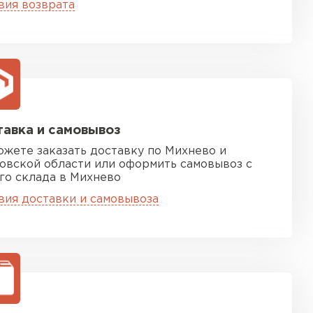
вия возврата
ТИ
 Isoroc
ТИ
авка и самовывоз
ь Paroc
ожете заказать доставку по Михнево и
овской области или оформить самовывоз с
го склада в Михнево
ТИ
вия доставки и самовывоза
тель Rockwool
ЕЙТИ