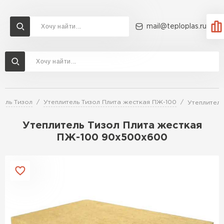
mail@teploplas.ru
Доставка и оплата
Акции
О компании
Контакты
Утеплитель Технониколь
Перейти в каталог
тель Тизол
Утеплитель Тизол Плита жесткая ПЖ-100
Утеплител
Утеплитель Ветонит
Утеплитель Rockwool
Утеплитель Тизол Плита жесткая
ПЖ-100 90х500х600
ПЕРЕЙТИ
Утеплитель Knauf
Утеплитель Profiplex
Утеплитель Пеноплекс
ПЕРЕЙТИ