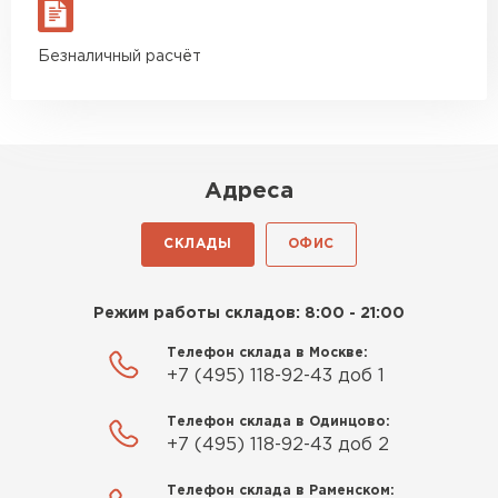
ПЕРЕЙТИ
материал есть в наличии, а
цена была почти в полтора
Безналичный расчёт
раза ниже, чем в обычных
Утеплитель Izolife
магазинах. Сделал заказ,
привезли на следующий день,
ПЕРЕЙТИ
и строители сразу начали
работать.
Адреса
ВСЕ ПРОИЗВОДИТЕЛИ
Новиков
Артём
СКЛАДЫ
ОФИС
27.12.2024
Приобрёл утеплитель Isover
Режим работы складов: 8:00 - 21:00
для утепления дачного домика.
Телефон склада в Москве:
Понравилось, что он мягкий, не
+7 (495) 118-92-43 доб 1
крошится и легко
укладывается хоть я и не
Телефон склада в Одинцово:
профессионал, но справился
+7 (495) 118-92-43 доб 2
быстро. Ребята из компании
Телефон склада в Раменском:
порадовали, всё организовали