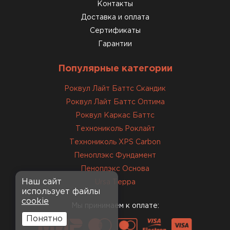
консультанты помогли с
Контакты
выбором и всё подробно
Доставка и оплата
объяснили. С монтажом
Сертификаты
справился сам!
Гарантии
Михайлов
Популярные категории
Андрей
21.10.2024
Роквул Лайт Баттс Скандик
Роквул Лайт Баттс Оптима
Искал определённый
Роквул Каркас Баттс
утеплитель для гаража, чтобы
Технониколь Роклайт
обеспечить и теплоизоляцию, и
Технониколь XPS Carbon
шумоизоляцию. Оперативно
Пеноплэкс Фундамент
проконсультировали, спасибо
менеджерам. Остановил свой
Пеноплэкс Основа
выбор на утеплителе Роквул.
Наш сайт
Ursa Терра
использует файлы
Этот материал был в наличии
cookie
на разных складах, и доставку
Мы принимаем к оплате:
сделали уже на второй день.
Понятно