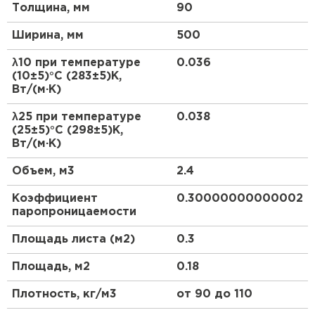
Толщина, мм
90
Утеплитель Тимплэкс
Легко поддаются обработке, быстрый монтаж
ПЕРЕЙТИ
Плотно прилегают к конструкции
Ширина, мм
500
Химическая стойкость к материалам
Утеплитель Теплекс
λ10 при температуре
0.036
конструкции
(10±5)°С (283±5)К,
Вт/(м·К)
Производятся по ГОСТ 9573-2012.
ПЕРЕЙТИ
λ25 при температуре
0.038
(25±5)°С (298±5)К,
Утеплитель Изомин
Вт/(м·К)
ПЕРЕЙТИ
Объем, м3
2.4
Коэффициент
0.30000000000002
Рулонная кровля Брит
паропроницаемости
Площадь листа (м2)
0.3
ПЕРЕЙТИ
Площадь, м2
0.18
Плотность, кг/м3
от 90 до 110
Утеплитель Knauf