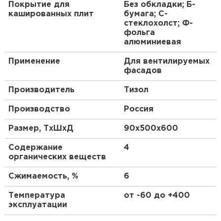
Покрытие для
Без обкладки; Б-
кашированных плит
бумага; С-
ПЕРЕЙТИ
стеклохолст; Ф-
фольга
алюминиевая
Утеплитель Isoroc
Применение
Для вентилируемых
ПЕРЕЙТИ
фасадов
Производитель
Тизол
Утеплитель Isover
Производство
Россия
ПЕРЕЙТИ
Размер, ТхШхД
90х500х600
Содержание
4
Утеплитель Paroc
органических веществ
ПЕРЕЙТИ
Сжимаемость, %
6
Температура
от -60 до +400
Утеплитель Penoplex
эксплуатации