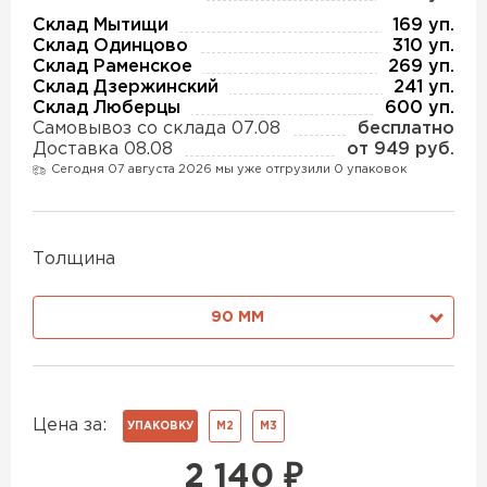
Утеплитель Изотек
Склад Мытищи
169 уп.
Склад Одинцово
310 уп.
ПЕРЕЙТИ
Утеплитель Юматекс
Склад Раменское
269 уп.
Склад Дзержинский
241 уп.
Склад Люберцы
600 уп.
Утеплитель Ruspanel
Самовывоз со склада 07.08
бесплатно
Утеплитель Теплекс
Доставка 08.08
от 949 руб.
ПЕРЕЙТИ
Сегодня 07 августа 2026 мы уже отгрузили 0 упаковок
Утеплитель Эковер
Толщина
Утеплитель Hotrock
Утеплитель Дирок
ПЕРЕЙТИ
90 ММ
Утеплитель Белтеп
Утеплитель Xotpipe
Цена за:
ПЕРЕЙТИ
УПАКОВКУ
М2
М3
Утеплитель Тизол
2 140
₽