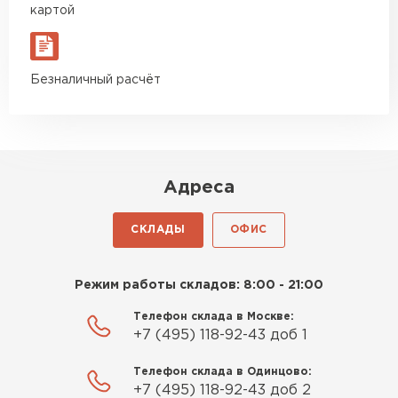
картой
Пеноплекс. Ребята сказали, что
Гипсокартон
материал есть в наличии, а
цена была почти в полтора
ПЕРЕЙТИ
Безналичный расчёт
раза ниже, чем в обычных
магазинах. Сделал заказ,
привезли на следующий день,
и строители сразу начали
Утеплитель Неман
работать.
Адреса
ПЕРЕЙТИ
Новиков
Артём
СКЛАДЫ
ОФИС
27.12.2024
Сэндвич-панели
Приобрёл утеплитель Isover
Режим работы складов: 8:00 - 21:00
ПЕРЕЙТИ
для утепления дачного домика.
Телефон склада в Москве:
Понравилось, что он мягкий, не
+7 (495) 118-92-43 доб 1
крошится и легко
Утеплитель Baswool
укладывается хоть я и не
Телефон склада в Одинцово:
профессионал, но справился
+7 (495) 118-92-43 доб 2