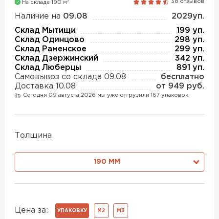
3
38 отзывов
На складе 190 м
Утеплитель Isover
Утеплитель MasterPLEX
Наличие на
09.08
2029уп.
ПЕРЕЙТИ
Склад Мытищи
199 уп.
Склад Одинцово
298 уп.
Утеплитель Урса
Склад Раменское
299 уп.
Склад Дзержинский
342 уп.
Утеплитель Дирок
Склад Люберцы
891 уп.
Утеплитель Isoroc
Самовывоз со склада 09.08
бесплатно
Доставка 10.08
от 949 руб.
ПЕРЕЙТИ
Сегодня 09 августа 2026 мы уже отгрузили 167 упаковок
Утеплитель Изовол
Утеплитель Белтеп
Толщина
ПЕРЕЙТИ
Утеплитель Paroc
190 ММ
Утеплитель Тизол
Утеплитель Hotrock
ПЕРЕЙТИ
Цена за:
УПАКОВКУ
М2
М3
Утеплитель Изомин