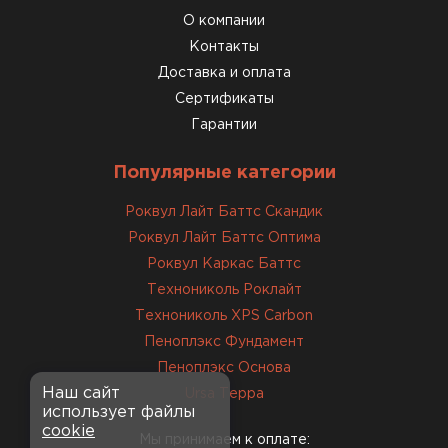
О компании
Доставили быстро,
консультанты помогли с
Контакты
выбором и всё подробно
Доставка и оплата
объяснили. С монтажом
Сертификаты
справился сам!
Гарантии
Михайлов
Популярные категории
Андрей
21.10.2024
Роквул Лайт Баттс Скандик
Роквул Лайт Баттс Оптима
Искал определённый
Роквул Каркас Баттс
утеплитель для гаража, чтобы
Технониколь Роклайт
обеспечить и теплоизоляцию, и
Технониколь XPS Carbon
шумоизоляцию. Оперативно
Пеноплэкс Фундамент
проконсультировали, спасибо
менеджерам. Остановил свой
Пеноплэкс Основа
выбор на утеплителе Роквул.
Наш сайт
Ursa Терра
использует файлы
Этот материал был в наличии
cookie
на разных складах, и доставку
Мы принимаем к оплате: