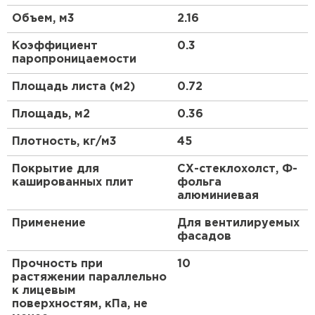
Утеплитель Тимплэкс
Кашированные плиты применяют в качестве
Объем, м3
2.16
ПЕРЕЙТИ
теплоизоляционного слоя, не требующего
дополнительной пароизоляции и ветрозащиты, а
Коэффициент
0.3
также в качестве теплоизоляционного слоя при
паропроницаемости
внутреннем выполнении изоляции без
Утеплитель Теплекс
дополнительной облицовки.
Площадь листа (м2)
0.72
ПЕРЕЙТИ
Площадь, м2
0.36
Плотность, кг/м3
45
Утеплитель Изомин
Покрытие для
СХ-стеклохолст, Ф-
ПЕРЕЙТИ
кашированных плит
фольга
алюминиевая
Рулонная кровля Брит
Применение
Для вентилируемых
фасадов
ПЕРЕЙТИ
Прочность при
10
растяжении параллельно
к лицевым
Утеплитель Knauf
поверхностям, кПа, не