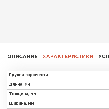
Утеплитель Эковер
Утеплитель Юматекс
ПЕРЕЙТИ
Утеплитель Теплекс
Утеплитель Изовол
ПЕРЕЙТИ
Утеплитель Эковер
ОПИСАНИЕ
ХАРАКТЕРИСТИКИ
УС
Утеплитель Дирок
Утеплитель Термит
Группа горючести
ПЕРЕЙТИ
Утеплитель Белтеп
Длина, мм
Толщина, мм
Утеплитель Изомин
Утеплитель Тизол
Ширина, мм