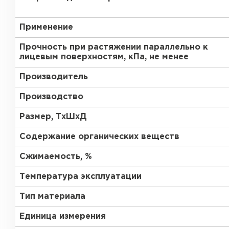
Утеплитель Тимплэкс
Утеплитель Технониколь
Применение
ПЕРЕЙТИ
Прочность при растяжении параллельно к
лицевым поверхностям, кПа, не менее
Производитель
Утеплитель Юматекс Термо
Производство
ПЕРЕЙТИ
Размер, ТхШхД
Содержание органических веществ
Утеплитель Неман
Сжимаемость, %
Температура эксплуатации
ПЕРЕЙТИ
Тип материала
Единица измерения
Утеплитель Baswool