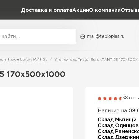
Доставка и оплата
Акции
О компании
Отзыв
mail@teploplas.ru
Акции
О комп
ель Тизол Euro-ЛАЙТ 25
Утеплитель Тизол Euro-ЛАЙТ 25 170х500х
25 170х500х1000
Утеплит
ПЕР
38 отз
Наличие на
08.
Утеплител
Склад Мытищи
Склад Одинцов
Склад Раменск
ПЕРЕЙ
Склад Дзержин