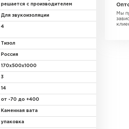
решается с производителем
Опто
Утеплител
Мы п
Для звукоизоляции
зави
ПЕРЕЙ
клие
4
Тизол
Гипсокарт
Россия
ПЕРЕЙ
170х500х1000
3
Сэндвич-п
14
от -70 до +400
ПЕРЕЙ
Каменная вата
упаковка
Утеплитель