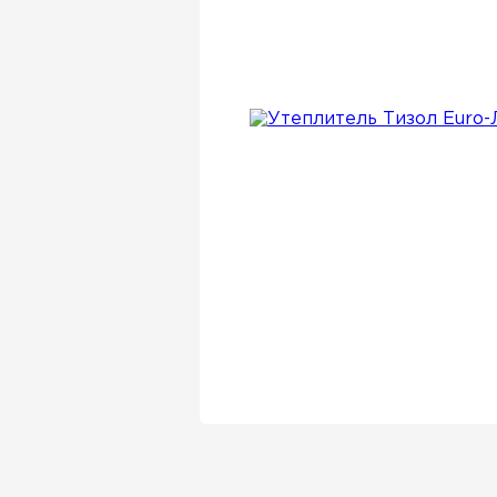
Утеплитель Isover
Утеплитель Белтеп
Утеплитель Урса
ПЕРЕЙТИ
Утеплитель Isoroc
Утеплитель Изотек
Утеплитель Изовол
ПЕРЕЙТИ
Утеплитель Paroc
Утеплитель Hotrock
Утеплитель Hotrock
ПЕРЕЙТИ
Утеплитель Изомин