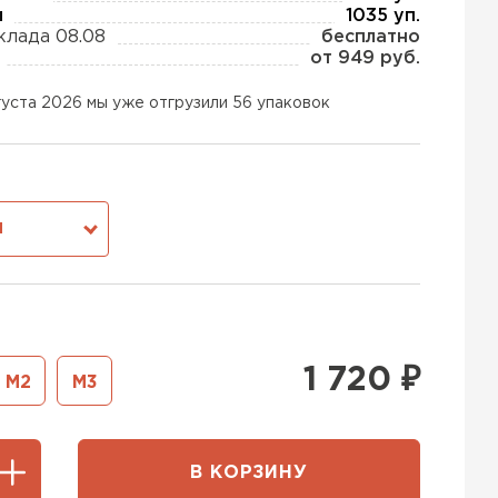
ы
1035 уп.
клада 08.08
бесплатно
от 949 руб.
ь Тизол
густа 2026 мы уже отгрузили 56 упаковок
ТИ
ь Ruspanel
М
ТИ
ь Xotpipe
1 720
₽
М2
М3
ТИ
В КОРЗИНУ