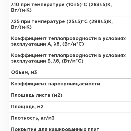
ПЕРЕЙТИ
λ10 при температуре (10±5)°С (283±5)К,
Вт/(м·К)
Утеплитель Термит
λ25 при температуре (25±5)°С (298±5)К,
Утеплитель Knauf
Вт/(м·К)
Утеплитель Isotec
Коэффициент теплопроводности в условиях
ПЕРЕЙТИ
эксплуатации А, λб, (Вт/м*С)
Утеплитель Ruspanel
Коэффициент теплопроводности в условиях
эксплуатации Б, λб, (Вт/м*С)
Утеплитель Isover
Объем, м3
Утеплитель Брит
ПЕРЕЙТИ
Коэффициент паропроницаемости
Утеплитель Basfiber
Площадь листа (м2)
Утеплитель Penoplex
Площадь, м2
Утеплитель Xotpipe
ПЕРЕЙТИ
Плотность, кг/м3
Покрытие для кашированных плит