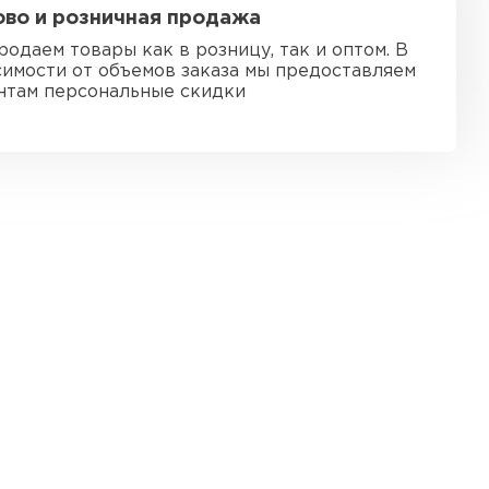
во и розничная продажа
ь Ursa
родаем товары как в розницу, так и оптом. В
симости от объемов заказа мы предоставляем
ТИ
нтам персональные скидки
он
ТИ
анели
ТИ
 Izolife