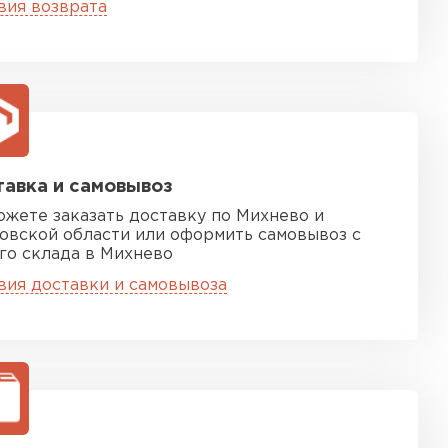
вия возврата
ТИ
 Isoroc
ТИ
авка и самовывоз
ь Paroc
ожете заказать доставку по Михнево и
овской области или оформить самовывоз с
го склада в Михнево
ТИ
вия доставки и самовывоза
ь Rockwool
ТИ