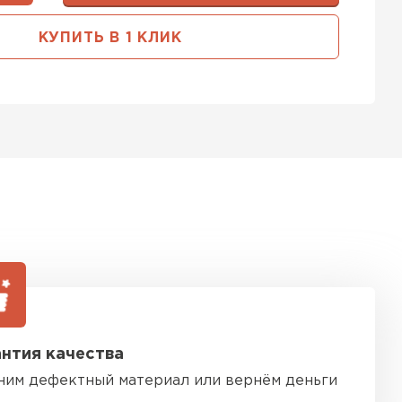
ь Тимплэкс
КУПИТЬ В 1 КЛИК
ТИ
 Basfiber
ТИ
ь Теплекс
ТИ
нтия качества
кровля Брит
ним дефектный материал или вернём деньги