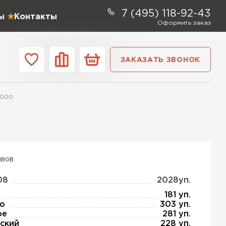
7 (495) 118-92-43
ы
Контакты
Оформить заказ
ЗАКАЗАТЬ ЗВОНОК
ании
Контакты
1000
ель Profiplex
ЕЙТИ
ывов
08
2028уп.
ь Дирок
181 уп.
о
303 уп.
ое
281 уп.
ТИ
ский
228 уп.