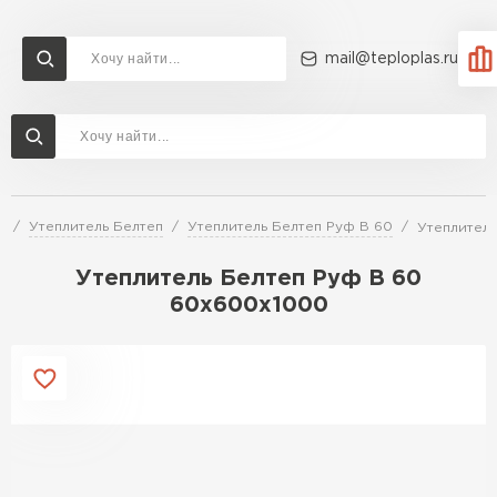
mail@teploplas.ru
Доставка и оплата
Акции
О компании
Контакты
Утеплитель Технониколь
Перейти в каталог
й
Утеплитель Белтеп
Утеплитель Белтеп Руф В 60
Утеплител
Утеплитель Ветонит
Утеплитель Rockwool
Утеплитель Белтеп Руф В 60
60х600х1000
ПЕРЕЙТИ
Утеплитель Knauf
Утеплитель Profiplex
Утеплитель Пеноплекс
ПЕРЕЙТИ