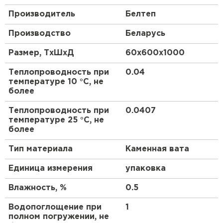
Применение:
Производитель
Белтеп
ПЕРЕЙТИ
Утеплитель Белтеп Руф В 60 идеально подходит
Производство
Беларусь
для утепления кровли как в жилых, так и в
коммерческих зданиях. Его высокая
Утеплитель Isoroc
Размер, ТхШхД
60х600х1000
производительность и надежность делают его
оптимальным выбором для обеспечения
Теплопроводность при
0.04
ПЕРЕЙТИ
теплоизоляции вашего дома или офиса.
температуре 10 °С, не
более
Утеплитель Isover
Теплопроводность при
0.0407
температуре 25 °С, не
ПЕРЕЙТИ
более
Тип материала
Каменная вата
Утеплитель Paroc
Единица измерения
упаковка
ПЕРЕЙТИ
Влажность, %
0.5
Водопоглощение при
1
Утеплитель Penoplex
полном погружении, не