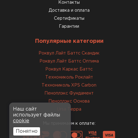
консультанты помогли с
Контакты
выбором и всё подробно
Доставка и оплата
объяснили. С монтажом
Сертификаты
справился сам!
Гарантии
Михайлов
Популярные категории
Андрей
21.10.2024
Роквул Лайт Баттс Скандик
Роквул Лайт Баттс Оптима
Искал определённый
Роквул Каркас Баттс
утеплитель для гаража, чтобы
Технониколь Роклайт
обеспечить и теплоизоляцию, и
Технониколь XPS Carbon
шумоизоляцию. Оперативно
Пеноплэкс Фундамент
проконсультировали, спасибо
менеджерам. Остановил свой
Пеноплэкс Основа
выбор на утеплителе Роквул.
Наш сайт
Ursa Терра
использует файлы
Этот материал был в наличии
cookie
на разных складах, и доставку
Мы принимаем к оплате:
сделали уже на второй день.
Понятно