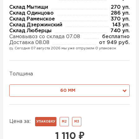
Утеплитель Изотек
Склад Мытищи
270 уп.
Склад Одинцово
286 уп.
ПЕРЕЙТИ
Утеплитель Юматекс
Склад Раменское
370 уп.
Склад Дзержинский
143 уп.
Склад Люберцы
740 уп.
Самовывоз со склада 07.08
бесплатно
Утеплитель Ruspanel
Утеплитель Теплекс
Доставка 08.08
от 949 руб.
Сегодня 07 августа 2026 мы уже отгрузили 0 упаковок
ПЕРЕЙТИ
Утеплитель Эковер
Толщина
Утеплитель Hotrock
Утеплитель Дирок
60 ММ
ПЕРЕЙТИ
Утеплитель Белтеп
Утеплитель Xotpipe
Цена за:
УПАКОВКУ
М2
М3
ПЕРЕЙТИ
Утеплитель Тизол
1 110
₽