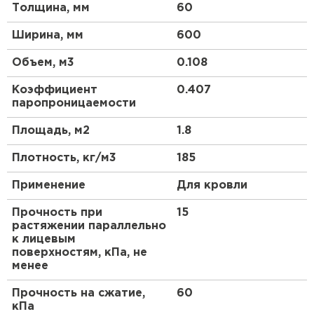
Утеплитель Термит
Толщина, мм
60
Утеплитель Тимплэкс
Основные преимущества:
ПЕРЕЙТИ
Ширина, мм
600
Высокая теплозащитная способность
Объем, м3
0.108
обеспечивает эффективное утепление
Утеплитель Теплекс
Коэффициент
0.407
кровли, защищая помещение от перепадов
паропроницаемости
ПЕРЕЙТИ
температур и влаги.
Прочная и долговечная конструкция
Площадь, м2
1.8
гарантирует долгий срок службы без потери
Утеплитель Изомин
Плотность, кг/м3
185
своих изоляционных свойств.
Легкий в установке и обработке, что
Применение
Для кровли
ПЕРЕЙТИ
упрощает процесс монтажа и экономит время
Прочность при
15
и ресурсы.
растяжении параллельно
Рулонная кровля Брит
Экологически чистый материал, не
к лицевым
содержащий вредных веществ, обеспечивает
поверхностям, кПа, не
ПЕРЕЙТИ
менее
безопасность для здоровья и окружающей
среды.
Прочность на сжатие,
60
Утеплитель Knauf
кПа