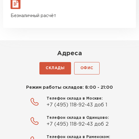
материал есть в наличии, а
ПЕРЕЙТИ
цена была почти в полтора
Безналичный расчёт
раза ниже, чем в обычных
магазинах. Сделал заказ,
Утеплитель Izolife
привезли на следующий день,
ПЕРЕЙТИ
и строители сразу начали
работать.
Адреса
Новиков
ВСЕ ПРОИЗВОДИТЕЛИ
Артём
СКЛАДЫ
ОФИС
27.12.2024
Приобрёл утеплитель Isover
Режим работы складов: 8:00 - 21:00
для утепления дачного домика.
Телефон склада в Москве:
Понравилось, что он мягкий, не
+7 (495) 118-92-43 доб 1
крошится и легко
укладывается хоть я и не
Телефон склада в Одинцово:
профессионал, но справился
+7 (495) 118-92-43 доб 2
быстро. Ребята из компании
Телефон склада в Раменском:
порадовали, всё организовали