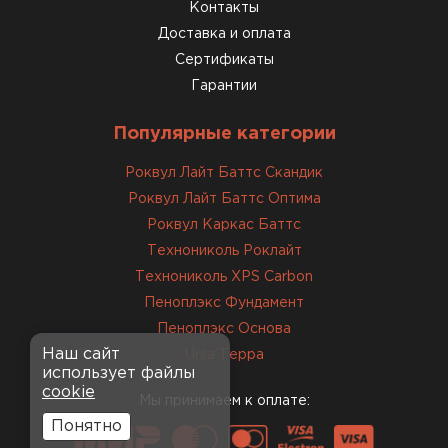
консультанты помогли с
Контакты
выбором и всё подробно
Доставка и оплата
объяснили. С монтажом
Сертификаты
справился сам!
Гарантии
Михайлов
Популярные категории
Андрей
21.10.2024
Роквул Лайт Баттс Скандик
Роквул Лайт Баттс Оптима
Искал определённый
Роквул Каркас Баттс
утеплитель для гаража, чтобы
Технониколь Роклайт
обеспечить и теплоизоляцию, и
Технониколь XPS Carbon
шумоизоляцию. Оперативно
Пеноплэкс Фундамент
проконсультировали, спасибо
менеджерам. Остановил свой
Пеноплэкс Основа
выбор на утеплителе Роквул.
Наш сайт
Ursa Терра
использует файлы
Этот материал был в наличии
cookie
на разных складах, и доставку
Мы принимаем к оплате:
сделали уже на второй день.
Понятно