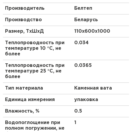
ПЕРЕЙТИ
Производитель
Белтеп
Утеплитель Isoroc
Производство
Беларусь
Размер, ТхШхД
110х600х1000
ПЕРЕЙТИ
Теплопроводность при
0.034
температуре 10 °С, не
Утеплитель Isover
более
ПЕРЕЙТИ
Теплопроводность при
0.0365
температуре 25 °С, не
более
Утеплитель Paroc
Тип материала
Каменная вата
ПЕРЕЙТИ
Единица измерения
упаковка
Влажность, %
0.5
Утеплитель Penoplex
Водопоглощение при
1
полном погружении, не
ПЕРЕЙТИ