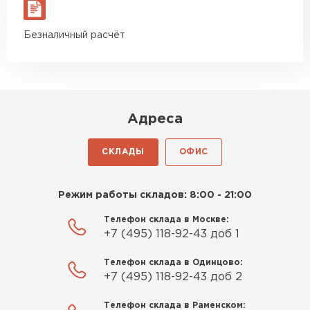
материал есть в наличии, а
ПЕРЕЙТИ
цена была почти в полтора
Безналичный расчёт
раза ниже, чем в обычных
Утеплитель Izolife
магазинах. Сделал заказ,
привезли на следующий день,
ПЕРЕЙТИ
и строители сразу начали
работать.
Адреса
Новиков
ВСЕ ПРОИЗВОДИТЕЛИ
Артём
СКЛАДЫ
ОФИС
27.12.2024
Приобрёл утеплитель Isover
Режим работы складов: 8:00 - 21:00
для утепления дачного домика.
Телефон склада в Москве:
Понравилось, что он мягкий, не
+7 (495) 118-92-43 доб 1
крошится и легко
укладывается хоть я и не
Телефон склада в Одинцово:
профессионал, но справился
+7 (495) 118-92-43 доб 2
быстро. Ребята из компании
Телефон склада в Раменском:
порадовали, всё организовали