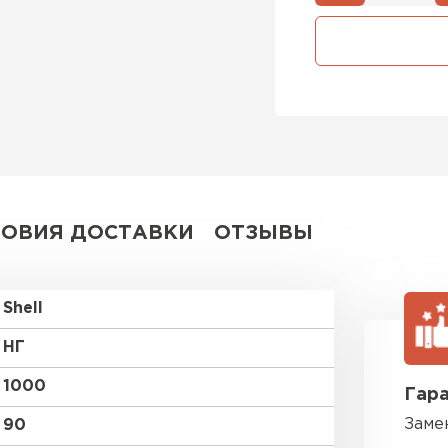
Утепли
ПЕР
Утеплитель
ПЕРЕЙ
ЛОВИЯ ДОСТАВКИ
ОТЗЫВЫ
Утепли
Shell
ПЕР
НГ
1000
Гара
Рулонная
Заме
90