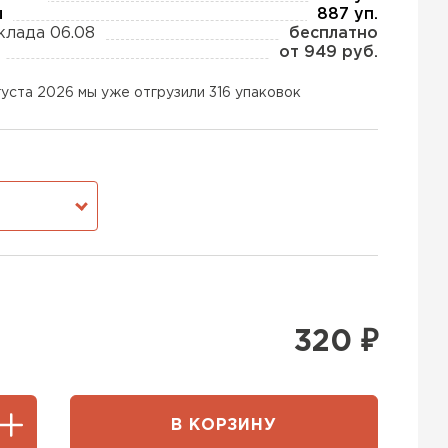
ы
887 уп.
клада 06.08
бесплатно
от 949 руб.
тель Тизол
густа 2026 мы уже отгрузили 316 упаковок
ЕЙТИ
тель Ruspanel
М
ЕЙТИ
тель Xotpipe
320
₽
ЕЙТИ
В КОРЗИНУ