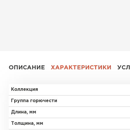
Утеплитель Эковер
Утеплитель Юматекс
ПЕРЕЙТИ
Утеплитель Теплекс
Утеплитель Изовол
ПЕРЕЙТИ
Утеплитель Эковер
ОПИСАНИЕ
ХАРАКТЕРИСТИКИ
УС
Утеплитель Термит
Утеплитель Дирок
Коллекция
ПЕРЕЙТИ
Утеплитель Белтеп
Группа горючести
Длина, мм
Утеплитель Изомин
Утеплитель Тизол
Толщина, мм