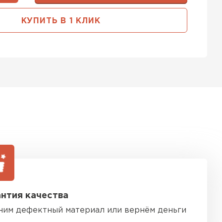
тель Тимплэкс
КУПИТЬ В 1 КЛИК
ЕЙТИ
 Basfiber
ТИ
тель Теплекс
ЕЙТИ
нтия качества
 кровля Брит
ним дефектный материал или вернём деньги