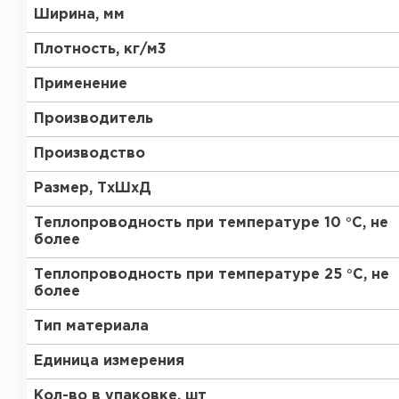
ПЕРЕЙТИ
Ширина, мм
Утеплитель Термит
Плотность, кг/м3
Утеплитель Knauf
Применение
Утеплитель Isotec
Производитель
ПЕРЕЙТИ
Производство
Утеплитель Ruspanel
Размер, ТхШхД
Утеплитель Isover
Теплопроводность при температуре 10 °С, не
Утеплитель Брит
более
ПЕРЕЙТИ
Теплопроводность при температуре 25 °С, не
Утеплитель Basfiber
более
Утеплитель Penoplex
Тип материала
Утеплитель Xotpipe
ПЕРЕЙТИ
Единица измерения
Кол-во в упаковке, шт