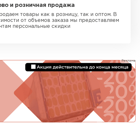
во и розничная продажа
тель Ursa
родаем товары как в розницу, так и оптом. В
симости от объемов заказа мы предоставляем
ЕЙТИ
нтам персональные скидки
он
Реклама
ТИ
анели
ТИ
 Izolife