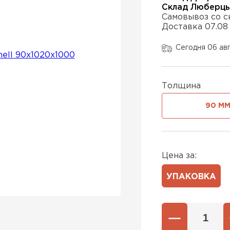
Склад Люберц
Самовывоз со с
Доставка 07.08
Утепли
Сегодня 06 ав
ПЕР
Толщина
Утепли
90 М
ПЕР
Цена за:
Утепли
УПАКОВКА
ПЕР