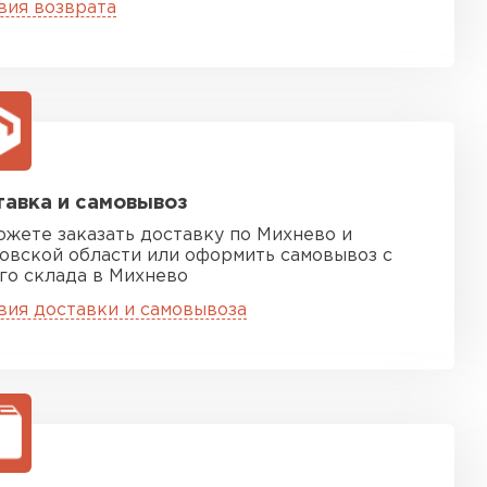
ТИ
вия возврата
ель Isoroc
ЕЙТИ
авка и самовывоз
ожете заказать доставку по Михнево и
тель Paroc
овской области или оформить самовывоз с
го склада в Михнево
ЕЙТИ
вия доставки и самовывоза
тель Rockwool
ЕЙТИ