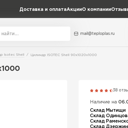
Доставка и оплата
Акции
О компании
Отзыв
mail@teploplas.ru
Акции
О комп
р Isotec Shell
Цилиндр ISOTEC Shell 90х1020х1000
х1000
Утеплит
ПЕР
38 отз
Наличие на
06.
Утепли
Склад Мытищи
Склад Одинцов
Склад Раменск
ПЕР
Склад Дзержин