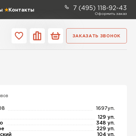
7 (495) 118-92-43
ы
Контакты
Оформить заказ
ЗАКАЗАТЬ ЗВОНОК
ании
Контакты
ель Profiplex
ЕЙТИ
ывов
08
1697уп.
тель Дирок
129 уп.
о
348 уп.
ое
229 уп.
ЕЙТИ
ский
104 уп.